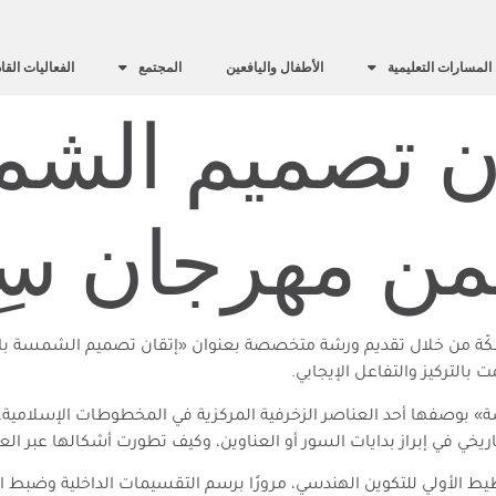
المسارات التعليمية
الأطفال واليافعين
المجتمع
الفعاليات القا
ن تصميم الش
ن مهرجان سِك
ّة من خلال تقديم ورشة متخصصة بعنوان «إتقان تصميم الشمسة بالذ
التركيز والتفاعل الإيجابي.
بوصفها أحد العناصر الزخرفية المركزية في المخطوطات الإسلامية
تاريخي في إبراز بدايات السور أو العناوين، وكيف تطورت أشكالها عبر ا
يط الأولي للتكوين الهندسي، مرورًا برسم التقسيمات الداخلية وضبط ا