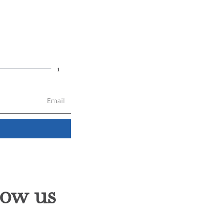
1
low us