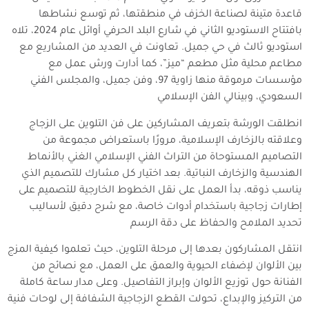
قاعدة متينة لصناعة الخزف في منطقتها، ثم توسع نشاطها
بافتتاح الاستوديو الثاني في شارع البلد الحرفي أوائل عام 2024، تلاه
استوديو ثالث في حي جميل. تعاونت في العديد من المشاريع مع
مطاعم محلية مثل مطعم “ميز”، كما أدارت ورش عمل مع
مؤسسات مرموقة منها زاوية 97، وفن جميل، والمجلس الفني
السعودي، وبينالي الفن الإسلامي
انطلقت الورشة بتعريف المشاركين على فن التلوين على الزجاج
وعلاقته بالزخارف الإسلامية، مرورًا باستعراض مجموعة من
التصاميم المستوحاة من التراث الفني الإسلامي الغني بالأنماط
الهندسية والزخارف النباتية. بعد اختيار كل مشارك للتصميم الذي
يناسب ذوقه، بدأ العمل على نقل الخطوط الخارجية للتصميم على
إطارات زجاجية باستخدام أدوات خاصة، مع شرح دقيق لأساليب
تحديد الملامح والحفاظ على دقة الرسم
انتقل المشاركون بعدها إلى مرحلة التلوين، حيث تعلموا كيفية المزج
بين الألوان لإضفاء الحيوية والعمق على العمل، مع نصائح من
الفنانة حول توزيع الألوان وإبراز التفاصيل. وعلى مدار ساعة كاملة
من التركيز والإبداع، تحولت القطع الزجاجية الشفافة إلى لوحات فنية