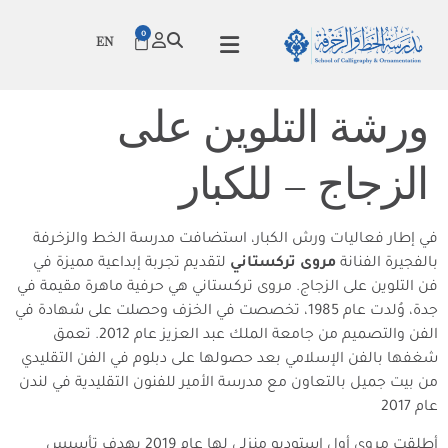
0
EN
ورشة التلوين على
الزجاج – للكبار
في إطار فعاليات ورش الكبار، استضافت مدرسة الخط والزخرفة
بالفجيرة الفنانة
مروى تركستاني
لتقديم تجربة إبداعية مميزة في
فن التلوين على الزجاج. مروى تركستاني هي حرفية ماهرة مقيمة في
جدة، وُلدت عام 1985، تخصصت في الخزف وحصلت على شهادة في
الفن والتصميم من جامعة الملك عبد العزيز عام 2012. تعمق
شغفها بالفن الإسلامي بعد حصولها على دبلوم في الفن التقليدي
من بيت جميل بالتعاون مع مدرسة الأمير للفنون التقليدية في لندن
عام 2017
أطلقت مروى أول استوديو منزلي لها عام 2019 بهدف تأسيس