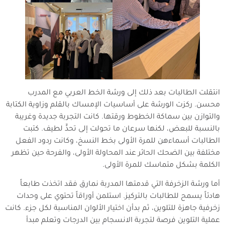
انتقلت الطالبات بعد ذلك إلى ورشة الخط العربي مع المدرب
محسن. ركزت الورشة على أساسيات الإمساك بالقلم وزاوية الكتابة
والتوازن بين سماكة الخطوط ورقتها. كانت التجربة جديدة وغريبة
بالنسبة للبعض، لكنها سرعان ما تحولت إلى تحدٍّ لطيف. كتبت
الطالبات أسماءهن للمرة الأولى بخط النسخ، وكانت ردود الفعل
مختلفة بين الضحك الحائر عند المحاولة الأولى، والفرحة حين تظهر
الكلمة بشكل متماسك للمرة الأولى.
أما ورشة الزخرفة التي قدمتها المدربة نمارق فقد اتخذت طابعاً
هادئاً يسمح للطالبات بالتركيز. استلمن أوراقاً تحتوي على وحدات
زخرفية جاهزة للتلوين، ثم بدأن اختيار الألوان المناسبة لكل جزء. كانت
عملية التلوين فرصة لتجربة الانسجام بين الدرجات وتعلم مبدأ